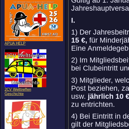
Gültig ab 1. Janu
Jahreshauptvers
I.
1) Der Jahresbeit
15 €,
für Minderjä
APUA HELP
Eine Anmeldegebü
2) Im Mitgliedsbe
bei Clubeintritt u
3) Mitglieder, we
Post beziehen, za
2CV Welttreffen
Geschichte
usw.
jährlich 10 
zu entrichten.
4) Bei Eintritt i
gilt der Mitglieds